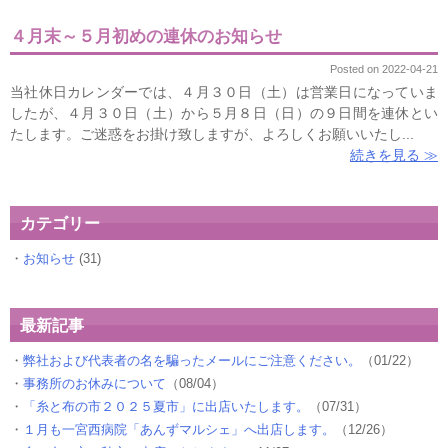
４月末～５月初めの連休のお知らせ
Posted on 2022-04-21
当社休日カレンダーでは、４月３０日（土）は営業日になっていま
したが、４月３０日（土）から５月８日（日）の９日間を連休とい
たします。ご迷惑をお掛け致しますが、よろしくお願いいたし...
続きを見る ≫
カテゴリー
お知らせ
(31)
最新記事
弊社および代表者の名を騙ったメールにご注意ください。
（01/22）
事務所のお休みについて
（08/04）
「糸と布の市２０２５夏市」に出店いたします。
（07/31）
１月も一宮西病院「あんずマルシェ」へ出店します。
（12/26）